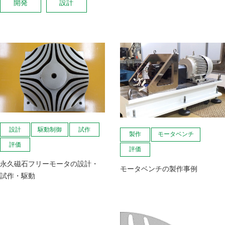
開発
設計
設計
駆動制御
試作
製作
モータベンチ
評価
評価
永久磁石フリーモータの設計・
モータベンチの製作事例
試作・駆動