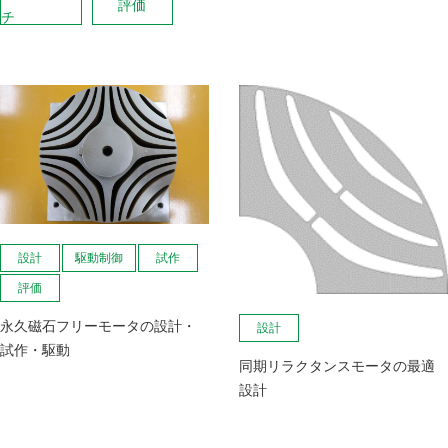
評価
チ
設計
駆動制御
試作
評価
永久磁石フリーモータの設計・
設計
試作・駆動
同期リラクタンスモータの最適
設計